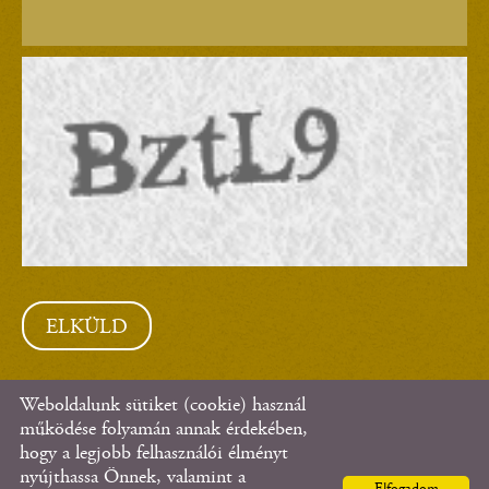
Weboldalunk sütiket (cookie) használ
© 2026 - Dömötör Bútor Kft.
működése folyamán annak érdekében,
hogy a legjobb felhasználói élményt
nyújthassa Önnek, valamint a
Oldal információk
l
Adatkezelési tájékoztató
l