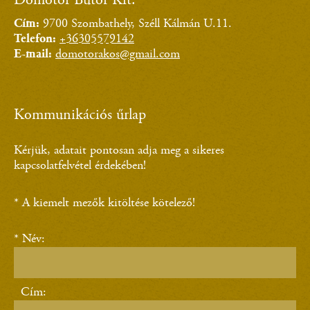
Dömötör Bútor Kft.
Cím:
9700 Szombathely, Széll Kálmán U.11.
Telefon:
+36305579142
E-mail:
domotorakos@gmail.com
Kommunikációs űrlap
Kérjük, adatait pontosan adja meg a sikeres
kapcsolatfelvétel érdekében!
* A kiemelt mezők kitöltése kötelező!
* Név:
Cím: